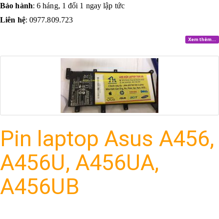
Bảo hành
: 6 háng, 1 đổi 1 ngay lập tức
Liên hệ
: 0977.809.723
Xem thêm...
Pin laptop Asus A456,
A456U, A456UA,
A456UB