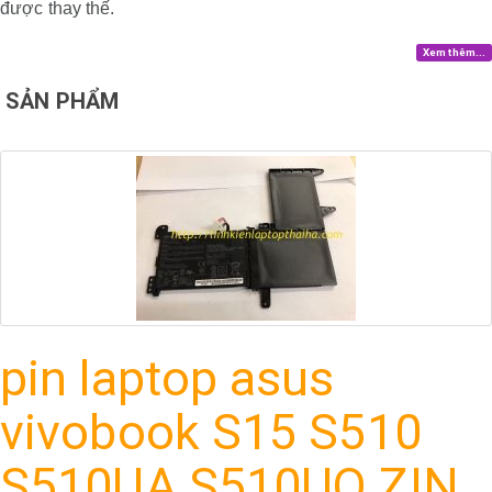
được thay thế.
Xem thêm...
SẢN PHẨM
pin laptop asus
vivobook S15 S510
S510UA S510UQ ZIN