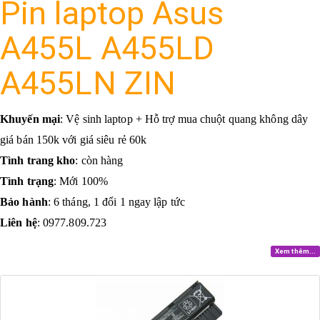
Pin laptop Asus
A455L A455LD
A455LN ZIN
Khuyến mại
:
Vệ sinh laptop + Hỗ trợ mua chuột quang không dây
giá bán 150k với giá siêu rẻ 60k
Tình trang kho
: còn hàng
Tình trạng
: Mới 100%
Bảo hành
: 6 tháng, 1 đổi 1 ngay lập tức
Liên hệ
: 0977.809.723
Xem thêm...