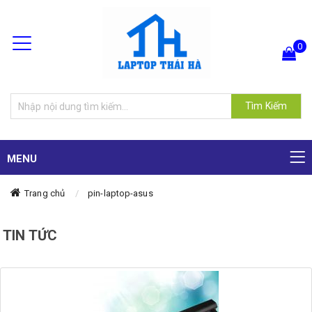
0
Hiện chưa có sản phẩm nào trong giỏ hàng của bạn
Tìm Kiếm
MENU
Trang chủ
pin-laptop-asus
TIN TỨC