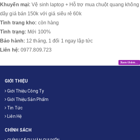
Khuyến mại:
Vệ sinh laptop + Hỗ trợ mua chuột quang không
dây giá bán 150k với giá siêu rẻ 60k
Tình trang kho:
còn hàng
Tình trạng:
Mới 100%
Bảo hành:
12 tháng, 1 đổi 1 ngay lập tức
Liên hệ:
0977.809.723
Xem thêm...
GIỚI THIỆU
Giới Thiệu Công Ty
Giới Thiệu Sản Phẩm
Tin Tức
Liên Hệ
CHÍNH SÁCH