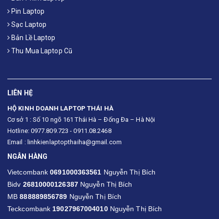
Pin Laptop
Sạc Laptop
Bản Lề Laptop
Thu Mua Laptop Cũ
LIÊN HỆ
HỘ KINH DOANH LAPTOP THÁI HÀ
Cơ sở 1 : Số 10 ngõ 161 Thái Hà – Đống Đa – Hà Nội
Hotline: 0977.809.723 - 0911.08.2468
Email : linhkienlaptopthaiha@gmail.com
NGÂN HÀNG
Vietcombank
0691000363561
Nguyễn Thị Bích
Bidv
26810000126387
Nguyễn Thị Bích
MB
888889856789
Nguyễn Thị Bích
Teckcombank
19027967004010
Nguyễn Thị Bích