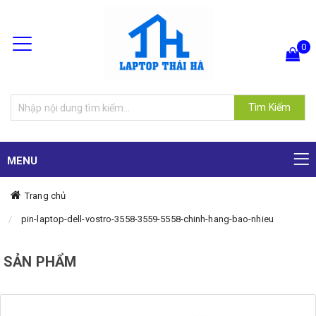
0
Hiện chưa có sản phẩm nào trong giỏ hàng của bạn
Tìm Kiếm
MENU
Trang chủ
pin-laptop-dell-vostro-3558-3559-5558-chinh-hang-bao-nhieu
SẢN PHẨM