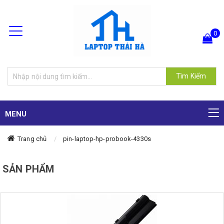
0
Hiện chưa có sản phẩm nào trong giỏ hàng của bạn
Tìm Kiếm
MENU
Trang chủ
pin-laptop-hp-probook-4330s
SẢN PHẨM