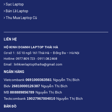
Sạc Laptop
Bản Lề Laptop
Thu Mua Laptop Cũ
LIÊN HỆ
HỘ KINH DOANH LAPTOP THÁI HÀ
Cơ sở 1 : Số 10 ngõ 161 Thái Hà – Đống Đa – Hà Nội
Hotline: 0977.809.723 - 0911.08.2468
Email : linhkienlaptopthaiha@gmail.com
NGÂN HÀNG
Vietcombank
0691000363561
Nguyễn Thị Bích
Bidv
26810000126387
Nguyễn Thị Bích
MB
888889856789
Nguyễn Thị Bích
Teckcombank
19027967004010
Nguyễn Thị Bích
BẢN ĐỒ