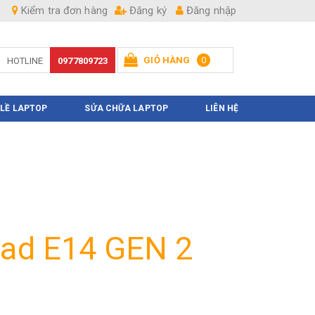
Kiểm tra đơn hàng
Đăng ký
Đăng nhập
GIỎ HÀNG
0
HOTLINE
0977809723
Hiện chưa có sản phẩm nào trong giỏ hàng của bạn
 LỀ LAPTOP
SỬA CHỮA LAPTOP
LIÊN HỆ
pad E14 GEN 2