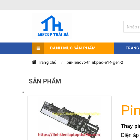
DANH MỤC SẢN PHẨM
TRANG
Trang chủ
pin-lenovo-thinkpad-e14-gen-2
SẢN PHẨM
Pi
Thay pi
Điện áp