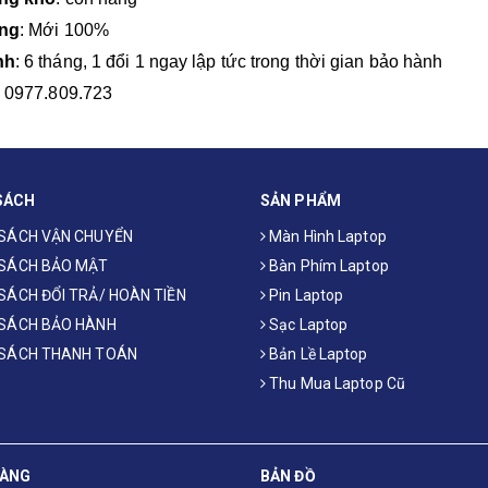
ạng
: Mới 100%
nh
: 6 tháng, 1 đổi 1 ngay lập tức trong thời gian bảo hành
: 0977.809.723
SÁCH
SẢN PHẨM
 SÁCH VẬN CHUYỂN
Màn Hình Laptop
 SÁCH BẢO MẬT
Bàn Phím Laptop
SÁCH ĐỔI TRẢ/ HOÀN TIỀN
Pin Laptop
 SÁCH BẢO HÀNH
Sạc Laptop
 SÁCH THANH TOÁN
Bản Lề Laptop
Thu Mua Laptop Cũ
HÀNG
BẢN ĐỒ