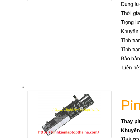
Dung l
Thời gi
Trọng l
Khuyến m
Tình tra
Tình tr
Bảo hành
Liên hệ
Pi
Thay pi
Khuyến
Tình tr