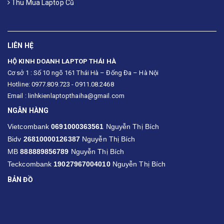
Thu Mua Laptop Cũ
LIÊN HỆ
HỘ KINH DOANH LAPTOP THÁI HÀ
Cơ sở 1 : Số 10 ngõ 161 Thái Hà – Đống Đa – Hà Nội
Hotline: 0977.809.723 - 0911.08.2468
Email : linhkienlaptopthaiha@gmail.com
NGÂN HÀNG
Vietcombank
0691000363561
Nguyễn Thị Bích
Bidv
26810000126387
Nguyễn Thị Bích
MB
888889856789
Nguyễn Thị Bích
Teckcombank
19027967004010
Nguyễn Thị Bích
BẢN ĐỒ