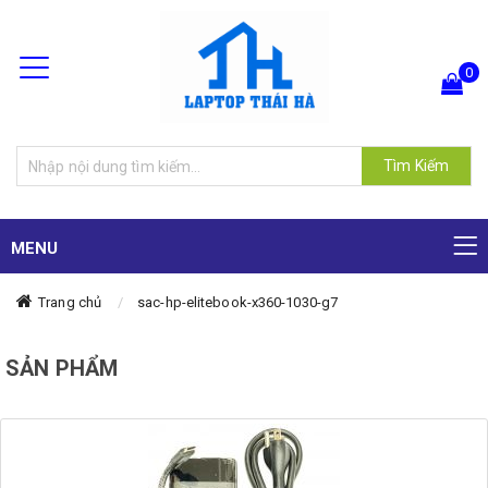
0
Hiện chưa có sản phẩm nào trong giỏ hàng của bạn
Tìm Kiếm
MENU
Trang chủ
sac-hp-elitebook-x360-1030-g7
SẢN PHẨM