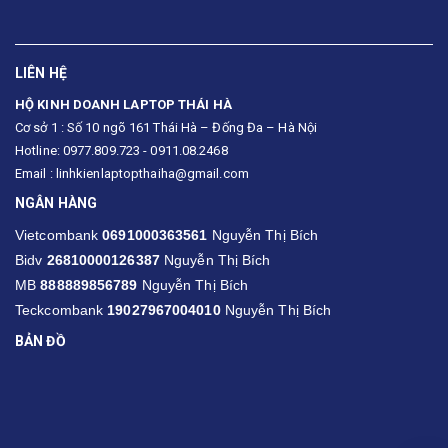
LIÊN HỆ
HỘ KINH DOANH LAPTOP THÁI HÀ
Cơ sở 1 : Số 10 ngõ 161 Thái Hà – Đống Đa – Hà Nội
Hotline: 0977.809.723 - 0911.08.2468
Email : linhkienlaptopthaiha@gmail.com
NGÂN HÀNG
Vietcombank
0691000363561
Nguyễn Thị Bích
Bidv
26810000126387
Nguyễn Thị Bích
MB
888889856789
Nguyễn Thị Bích
Teckcombank
19027967004010
Nguyễn Thị Bích
BẢN ĐỒ