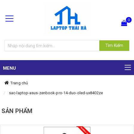
0
Hiện chưa có sản phẩm nào trong giỏ hàng của bạn
Tìm Kiếm
MENU
Trang chủ
sac-laptop-asus-zenbook-pro-14-duo-oled-ux8402ze
SẢN PHẨM