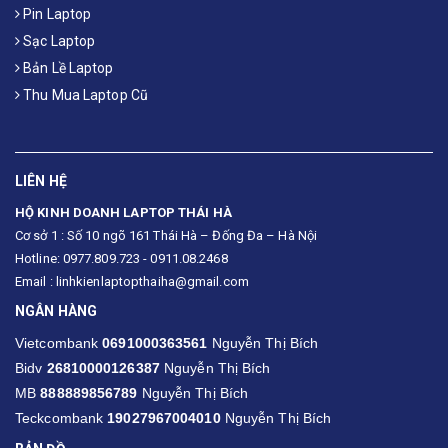
Pin Laptop
Sạc Laptop
Bản Lề Laptop
Thu Mua Laptop Cũ
LIÊN HỆ
HỘ KINH DOANH LAPTOP THÁI HÀ
Cơ sở 1 : Số 10 ngõ 161 Thái Hà – Đống Đa – Hà Nội
Hotline: 0977.809.723 - 0911.08.2468
Email : linhkienlaptopthaiha@gmail.com
NGÂN HÀNG
Vietcombank
0691000363561
Nguyễn Thị Bích
Bidv
26810000126387
Nguyễn Thị Bích
MB
888889856789
Nguyễn Thị Bích
Teckcombank
19027967004010
Nguyễn Thị Bích