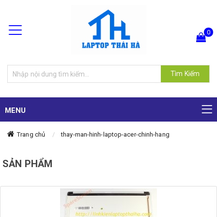
0
Hiện chưa có sản phẩm nào trong giỏ hàng của bạn
Tìm Kiếm
MENU
Trang chủ
thay-man-hinh-laptop-acer-chinh-hang
SẢN PHẨM