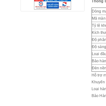
Thông s
Dòng m
Mã màn
Tỷ lệ k
Kích th
Độ phân
Độ sáng
Loại đầu
Bảo hà
Đèn nền
Hỗ trợ m
Khuyến m
Loại hà
Bảo Hành