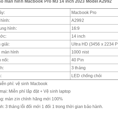
ố màn hình Macbook Pro M3 14 inch 2023 Model A2992
áy:
Macbook Pro
 hình:
A2992
hung hình:
16:9
ước:
14 inch
 giải:
Ultra HD (3456 x 2234 P
 màn hình
1000 nist
 nối:
40 Pin
nh:
3 tháng
:
LED chống chói
iễn phí: vệ sinh Macbook
ại: Miễn phí lắp đặt + Vệ sinh laptop
ng: màn zin chính hãng mới 100%
: 3 tháng lỗi đổi mới 1 đổi 1 trong thời gian bảo hành.