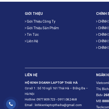
GIỚI THIỆU
CHÍNH 
Giới Thiệu Công Ty
CHÍNH
Giới Thiệu Sản Phẩm
CHÍNH
Tin Tức
CHÍNH 
Liên Hệ
CHÍNH
CHÍNH
LIÊN HỆ
NGÂN 
HỘ KINH DOANH LAPTOP THÁI HÀ
Vietco
Cơ sở 1 : Số 10 ngõ 161 Thái Hà – Đống Đa –
Thị Bích
Hà Nội
Bidv
26
Hotline: 0977.809.723 - 0911.08.2468
MB
888
Email : linhkienlaptopthaiha@gmail.com
Teckco