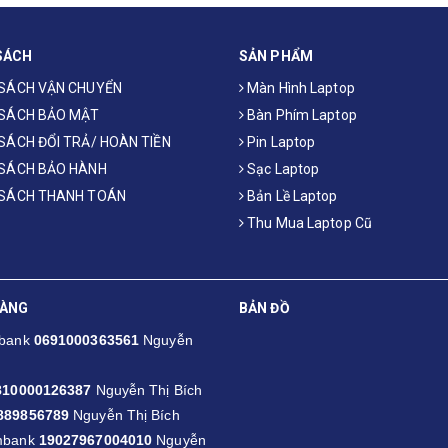
SÁCH
SẢN PHẨM
 SÁCH VẬN CHUYỂN
Màn Hình Laptop
 SÁCH BẢO MẬT
Bàn Phím Laptop
SÁCH ĐỔI TRẢ/ HOÀN TIỀN
Pin Laptop
 SÁCH BẢO HÀNH
Sạc Laptop
 SÁCH THANH TOÁN
Bản Lề Laptop
Thu Mua Laptop Cũ
HÀNG
BẢN ĐỒ
mbank
0691000363561
Nguyễn
810000126387
Nguyễn Thị Bích
889856789
Nguyễn Thị Bích
mbank
19027967004010
Nguyễn