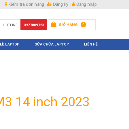
Kiểm tra đơn hàng
Đăng ký
Đăng nhập
GIỎ HÀNG
0
HOTLINE
0977809723
Hiện chưa có sản phẩm nào trong giỏ hàng của bạn
 LỀ LAPTOP
SỬA CHỮA LAPTOP
LIÊN HỆ
3 14 inch 2023