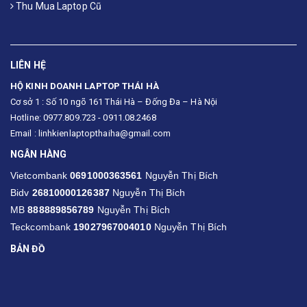
Thu Mua Laptop Cũ
LIÊN HỆ
HỘ KINH DOANH LAPTOP THÁI HÀ
Cơ sở 1 : Số 10 ngõ 161 Thái Hà – Đống Đa – Hà Nội
Hotline: 0977.809.723 - 0911.08.2468
Email : linhkienlaptopthaiha@gmail.com
NGÂN HÀNG
Vietcombank
0691000363561
Nguyễn Thị Bích
Bidv
26810000126387
Nguyễn Thị Bích
MB
888889856789
Nguyễn Thị Bích
Teckcombank
19027967004010
Nguyễn Thị Bích
BẢN ĐỒ