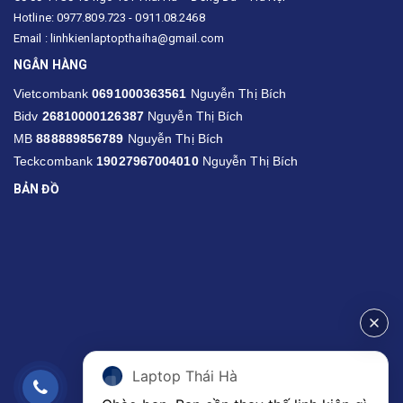
Hotline: 0977.809.723 - 0911.08.2468
Email : linhkienlaptopthaiha@gmail.com
NGÂN HÀNG
Vietcombank
0691000363561
Nguyễn Thị Bích
Bidv
26810000126387
Nguyễn Thị Bích
MB
888889856789
Nguyễn Thị Bích
Teckcombank
19027967004010
Nguyễn Thị Bích
BẢN ĐỒ
Laptop Thái Hà