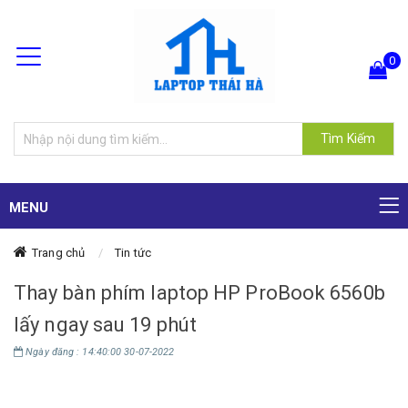
0
Hiện chưa có sản phẩm nào trong giỏ hàng của bạn
Tìm Kiếm
MENU
Trang chủ
Tin tức
Thay bàn phím laptop HP ProBook 6560b
lấy ngay sau 19 phút
Ngày đăng : 14:40:00 30-07-2022