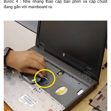
​Bước 4 : Nhẹ nhàng tháo cáp bàn phím và cáp chuột
đang gắn với mainboard ra.