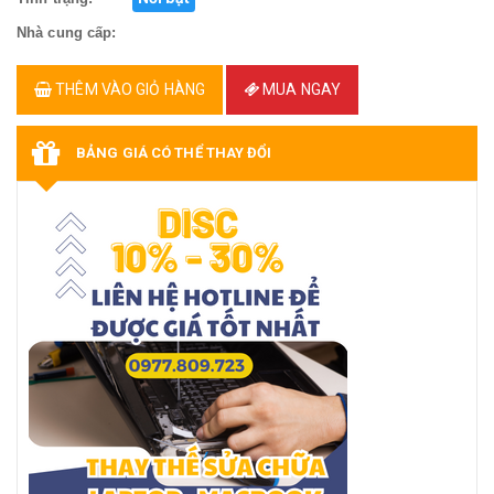
Nhà cung cấp:
THÊM VÀO GIỎ HÀNG
MUA NGAY
BẢNG GIÁ CÓ THỂ THAY ĐỔI