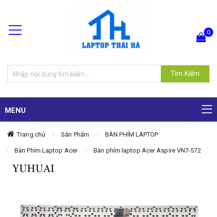
0
Hiện chưa có sản phẩm nào trong giỏ hàng của bạn
Tìm Kiếm
MENU
Trang chủ
Sản Phẩm
BÀN PHÍM LAPTOP
Bàn Phím Laptop Acer
Bàn phím laptop Acer Aspire VN7-572