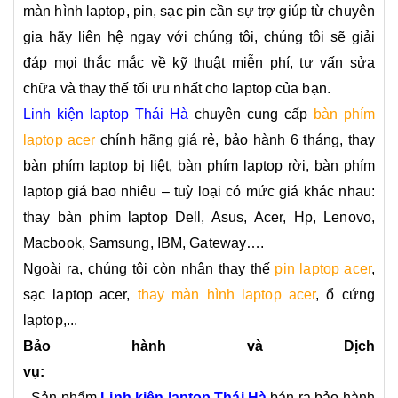
màn hình laptop, pin, sạc pin cần sự trợ giúp từ chuyên
gia hãy liên hệ ngay với chúng tôi, chúng tôi sẽ giải
đáp mọi thắc mắc về kỹ thuật miễn phí, tư vấn sửa
chữa và thay thế tối ưu nhất cho laptop của bạn.
Linh kiện laptop Thái Hà
chuyên cung cấp
bàn phím
laptop acer
chính hãng giá rẻ, bảo hành 6 tháng, thay
bàn phím laptop bị liệt, bàn phím laptop rời, bàn phím
laptop giá bao nhiêu – tuỳ loại có mức giá khác nhau:
thay bàn phím laptop Dell, Asus, Acer, Hp, Lenovo,
Macbook, Samsung, IBM, Gateway….
Ngoài ra, chúng tôi còn nhận thay thế
pin laptop acer
,
sạc laptop acer,
thay màn hình laptop acer
, ổ cứng
laptop,...
Bảo hành và Dịch
vụ:
- Sản phẩm
Linh kiện laptop Thái Hà
bán ra bảo hành