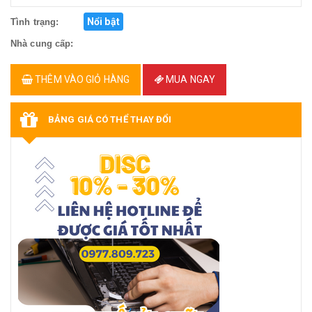
Nổi bật
Tình trạng:
Nhà cung cấp:
THÊM VÀO GIỎ HÀNG
MUA NGAY
BẢNG GIÁ CÓ THỂ THAY ĐỔI