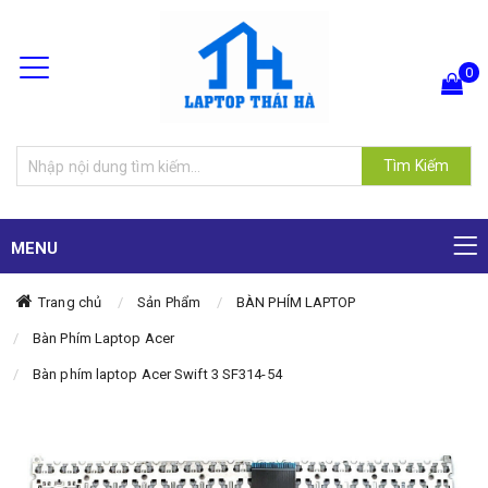
0
Hiện chưa có sản phẩm nào trong giỏ hàng của bạn
Tìm Kiếm
MENU
Trang chủ
Sản Phẩm
BÀN PHÍM LAPTOP
Bàn Phím Laptop Acer
Bàn phím laptop Acer Swift 3 SF314-54