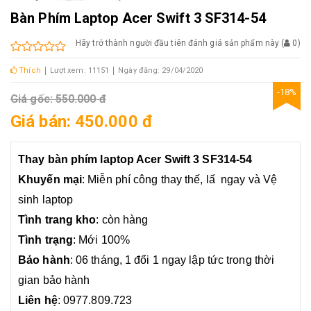
Bàn Phím Laptop Acer Swift 3 SF314-54
Hãy trở thành người đầu tiên đánh giá sản phẩm này
(
0
)
Thích
Lượt xem: 11151
Ngày đăng: 29/04/2020
-18%
Giá gốc: 550.000 đ
Giá bán: 450.000 đ
Thay b
àn phím laptop Acer Swift 3 SF314-54
Khuyến mại
: Miễn phí công thay thế, lấ ngay và Vệ
sinh laptop
Tình trang kho
: còn hàng
Tình trạng
: Mới 100%
Bảo hành
: 06 tháng, 1 đổi 1 ngay lập tức trong thời
gian bảo hành
Liên hệ
: 0977.809.723