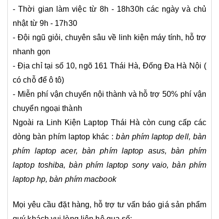
- Thời gian làm việc từ 8h - 18h30h các ngày và chủ
nhật từ 9h - 17h30
- Đội ngũ giỏi, chuyên sâu về linh kiện máy tính, hỗ trợ
nhanh gọn
- Địa chỉ tại số 10, ngõ 161 Thái Hà, Đống Đa Hà Nội (
có chỗ để ô tô)
- Miễn phí vận chuyển nội thành và hỗ trợ 50% phí vận
chuyển ngoại thành
Ngoài ra Linh Kiện Laptop Thái Hà còn cung cấp các
dòng bàn phím laptop khác :
bàn phím laptop dell
,
bàn
phím laptop acer
,
bàn phím laptop asus
,
bàn phím
laptop toshiba
,
bàn phím laptop sony vaio
,
bàn phím
laptop hp
, bàn phím macbook
Mọi yêu cầu đặt hàng, hỗ trợ tư vấn báo giá sản phẩm
quý khách vui lòng liên hệ qua số: