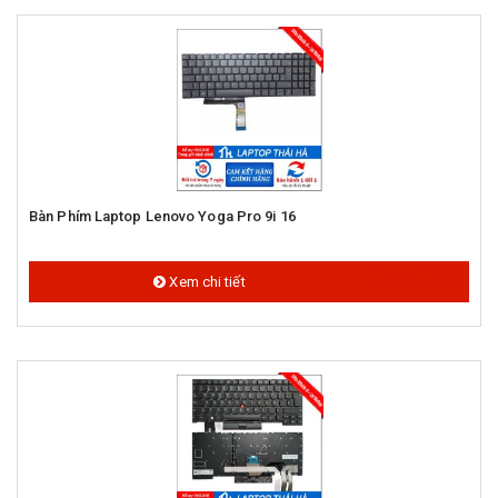
Bàn Phím Laptop Lenovo Yoga Pro 9i 16
1.350.000 đ
Xem chi tiết