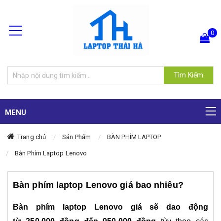
0
Hiện chưa có sản phẩm nào trong giỏ hàng của bạn
Tìm Kiếm
MENU
Trang chủ
Sản Phẩm
BÀN PHÍM LAPTOP
Bàn Phím Laptop Lenovo
Bàn phím laptop Lenovo giá bao nhiêu?
Bàn phím laptop Lenovo
giá sẽ dao động