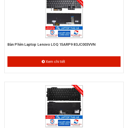
Bàn Phím Laptop Lenovo LOQ 15ARP9 83JC003VVN
900.000 đ
Xem chi tiết