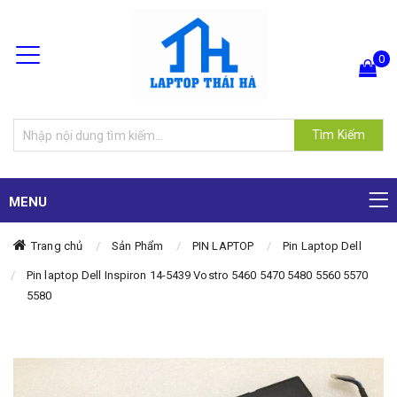
0
Hiện chưa có sản phẩm nào trong giỏ hàng của bạn
Tìm Kiếm
MENU
Trang chủ
Sản Phẩm
PIN LAPTOP
Pin Laptop Dell
Pin laptop Dell Inspiron 14-5439 Vostro 5460 5470 5480 5560 5570
5580