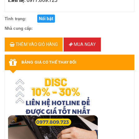
Liên hệ
: 0977.809.723
Nổi bật
Tình trạng:
Nhà cung cấp:
THÊM VÀO GIỎ HÀNG
MUA NGAY
BẢNG GIÁ CÓ THỂ THAY ĐỔI