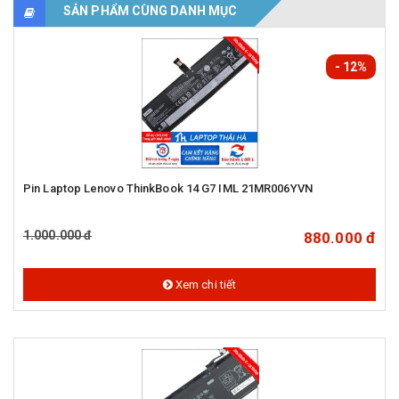
SẢN PHẨM CÙNG DANH MỤC
- 12%
Pin Laptop Lenovo ThinkBook 14 G7 IML 21MR006YVN
1.000.000 đ
880.000 đ
Xem chi tiết