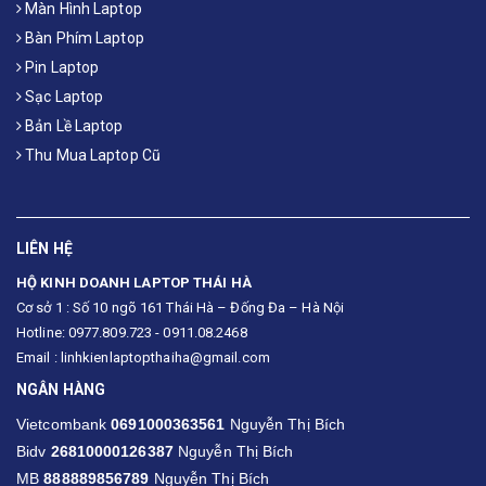
Màn Hình Laptop
Bàn Phím Laptop
Pin Laptop
Sạc Laptop
Bản Lề Laptop
Thu Mua Laptop Cũ
LIÊN HỆ
HỘ KINH DOANH LAPTOP THÁI HÀ
Cơ sở 1 : Số 10 ngõ 161 Thái Hà – Đống Đa – Hà Nội
Hotline: 0977.809.723 - 0911.08.2468
Email : linhkienlaptopthaiha@gmail.com
NGÂN HÀNG
Vietcombank
0691000363561
Nguyễn Thị Bích
Bidv
26810000126387
Nguyễn Thị Bích
MB
888889856789
Nguyễn Thị Bích