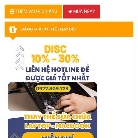
THÊM VÀO GIỎ HÀNG
MUA NGAY
BẢNG GIÁ CÓ THỂ THAY ĐỔI