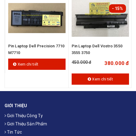
- 15%
Pin Laptop Dell Precision 7710
Pin Laptop Dell Vostro 3550
M7710
3555 3750
450.000 đ
đ
750.000 đ
380.000 đ
Xem chi tiết
Xem chi tiết
GIỚI THIỆU
Giới Thiệu Công Ty
Giới Thiệu Sản Phẩm
Tin Tức