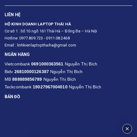
LIÊN HỆ
HỘ KINH DOANH LAPTOP THÁI HÀ
Cơ sở 1 : Số 10 ngõ 161 Thái Hà – Đống Đa – Hà Nội
Hotline: 0977.809.723 - 0911.08.2468
Email : linhkienlaptopthaiha@gmail.com
NGÂN HÀNG
Vietcombank
0691000363561
Nguyễn Thị Bích
Bidv
26810000126387
Nguyễn Thị Bích
MB
888889856789
Nguyễn Thị Bích
Teckcombank
19027967004010
Nguyễn Thị Bích
BẢN ĐỒ