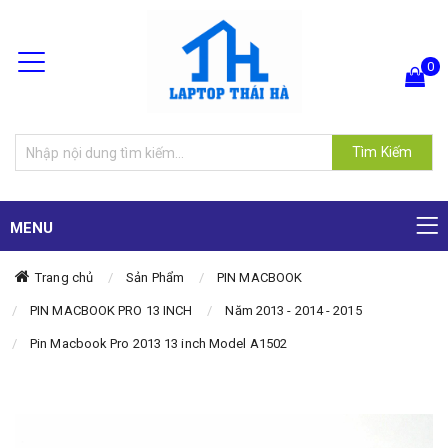
0
Hiện chưa có sản phẩm nào trong giỏ hàng của bạn
Tìm Kiếm
MENU
Trang chủ
Sản Phẩm
PIN MACBOOK
PIN MACBOOK PRO 13 INCH
Năm 2013 - 2014 - 2015
Pin Macbook Pro 2013 13 inch Model A1502