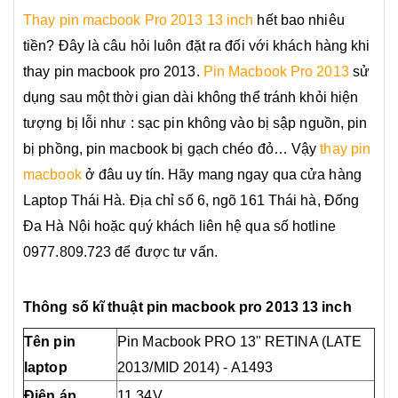
Thay pin macbook Pro 2013 13 inch
hết bao nhiêu
tiền? Đây là câu hỏi luôn đặt ra đối với khách hàng khi
thay pin macbook pro 2013.
Pin Macbook Pro 2013
sử
dụng sau một thời gian dài không thể tránh khỏi hiện
tượng bị lỗi như : sạc pin không vào bị sập nguồn, pin
bị phồng, pin macbook bị gạch chéo đỏ… Vậy
thay pin
macbook
ở đâu uy tín. Hãy mang ngay qua cửa hàng
Laptop Thái Hà. Địa chỉ số 6, ngõ 161 Thái hà, Đống
Đa Hà Nội hoặc quý khách liên hệ qua số hotline
0977.809.723 để được tư vấn.
Thông số kĩ thuật
pin macbook pro 2013 13 inch
Tên pin
Pin Macbook
PRO 13"
RETINA (LATE
laptop
2013/MID 2014) - A1493
Điện áp
11.34V