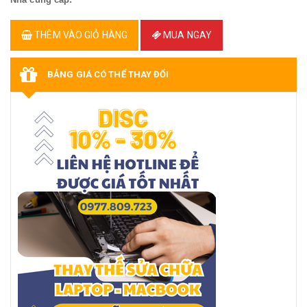
THÊM VÀO GIỎ HÀNG
MUA NGAY
BẢNG GIÁ CÓ THỂ THAY ĐỔI