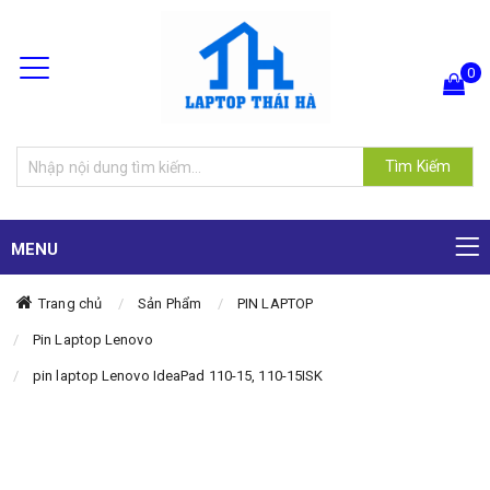
0
Hiện chưa có sản phẩm nào trong giỏ hàng của bạn
Tìm Kiếm
MENU
Trang chủ
Sản Phẩm
PIN LAPTOP
Pin Laptop Lenovo
pin laptop Lenovo IdeaPad 110-15, 110-15ISK