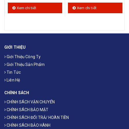
đ
500.000 đ
750.000 đ
Xem chi tiết
Xem chi tiết
GIỚI THIỆU
Giới Thiệu Công Ty
Giới Thiệu Sản Phẩm
Tin Tức
Liên Hệ
CHÍNH SÁCH
CHÍNH SÁCH VẬN CHUYỂN
CHÍNH SÁCH BẢO MẬT
CHÍNH SÁCH ĐỔI TRẢ/ HOÀN TIỀN
CHÍNH SÁCH BẢO HÀNH